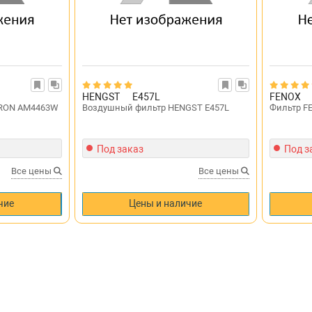
HENGST
E457L
FENOX
TRON AM4463W
Воздушный фильтр HENGST E457L
Фильтр F
Под заказ
Под з
Все цены
Все цены
чие
Цены и наличие