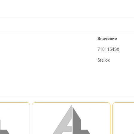
Значение
7101154SX
Stellox