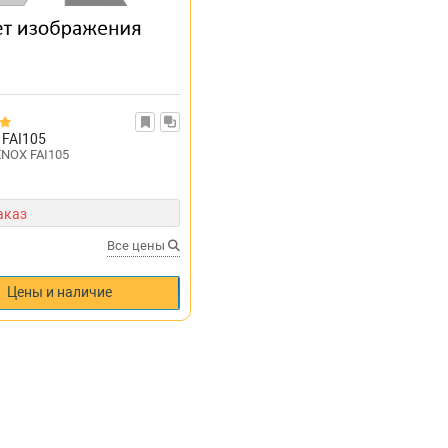
FAI105
ENOX FAI105
аказ
Все цены
Цены и наличие