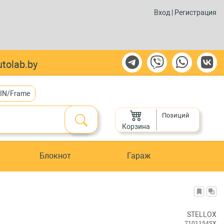
Вход
|
Регистрация
tolab.by
VIN/Frame
Позиций
Корзина
Блокнот
Гараж
STELLOX
7101154SX