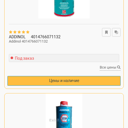
ADDINOL
4014766071132
Addinol 4014766071132
Под заказ
Все цены
Цены и наличие