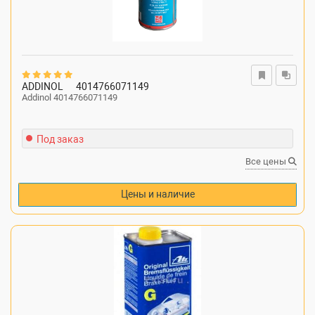
ADDINOL
4014766071149
Addinol 4014766071149
Под заказ
Все цены
Цены и наличие