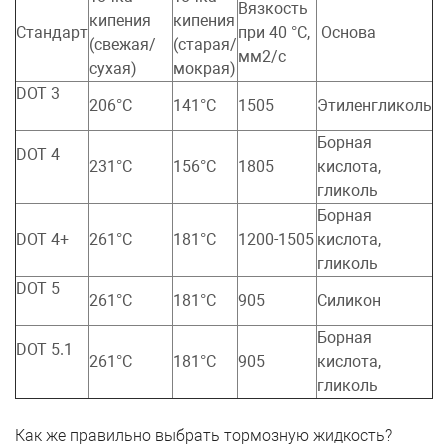
Вязкость
кипения
кипения
Стандарт
при 40 °C,
Основа
(свежая/
(старая/
мм2/с
сухая)
мокрая)
DOT 3
206°C
141°C
1505
Этиленгликоль
Борная
DOT 4
231°C
156°C
1805
кислота,
гликоль
Борная
DOT 4+
261°C
181°C
1200-1505
кислота,
гликоль
DOT 5
261°C
181°C
905
Силикон
Борная
DOT 5.1
261°C
181°C
905
кислота,
гликоль
Как же правильно выбрать тормозную жидкость?