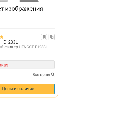
E1233L
й фильтр HENGST E1233L
аказ
Все цены
Цены и наличие