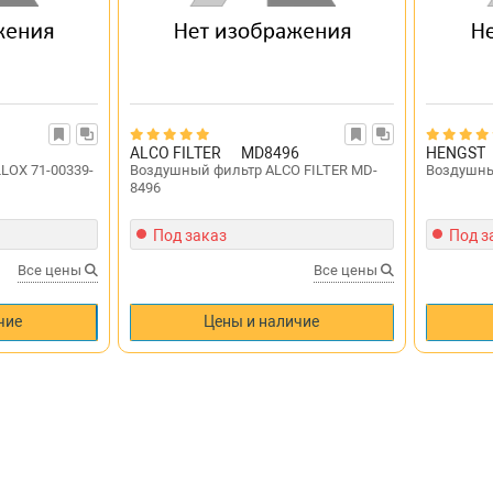
ALCO FILTER
MD8496
HENGST
LOX 71-00339-
Воздушный фильтр ALCO FILTER MD-
Воздушны
8496
Под заказ
Под з
Все цены
Все цены
чие
Цены и наличие