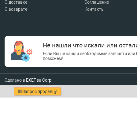
О доставке
Соглашение
О возврате
Контакты
Не нашли что искали или остал
Если Вы не нашли необходимые запчасти или 
поможем!
Сделано в
EXET.su Corp.
Запрос продавцу