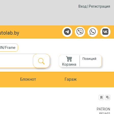
Вход
|
Регистрация
tolab.by
VIN/Frame
Позиций
Корзина
Блокнот
Гараж
PATRON
PF1602