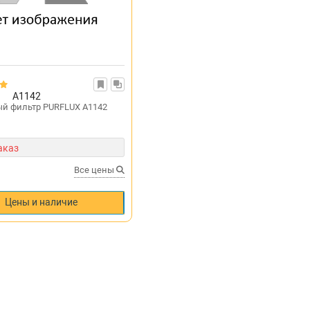
X
A1142
й фильтр PURFLUX A1142
аказ
Все цены
Цены и наличие