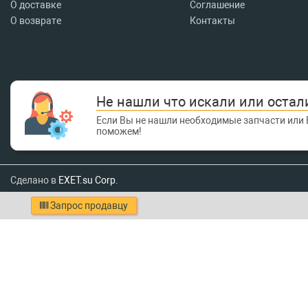
О доставке
Соглашение
О возврате
Контакты
Не нашли что искали или остал
Если Вы не нашли необходимые запчасти или 
поможем!
Сделано в
EXET.su Corp.
Запрос продавцу