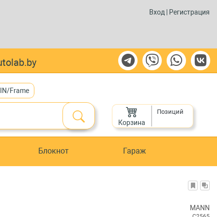
Вход
|
Регистрация
tolab.by
VIN/Frame
Позиций
Корзина
Блокнот
Гараж
MANN
C2565