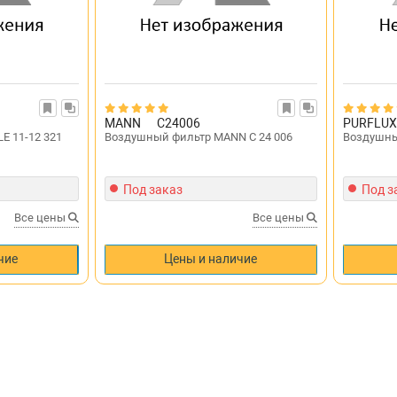
MANN
C24006
PURFLU
E 11-12 321
Воздушный фильтр MANN C 24 006
Воздушны
Под заказ
Под з
Все цены
Все цены
чие
Цены и наличие