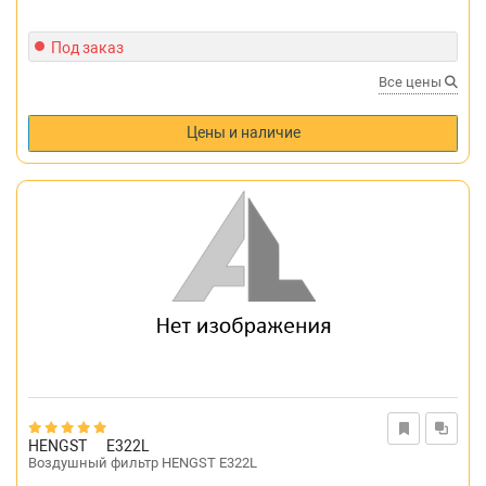
Под заказ
Все цены
Цены и наличие
HENGST
E322L
Воздушный фильтр HENGST E322L