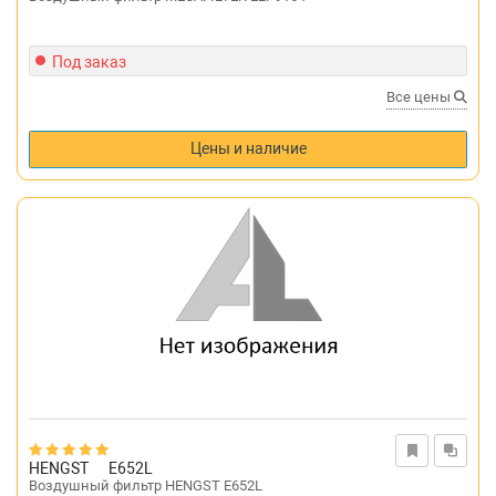
Под заказ
Все цены
Цены и наличие
HENGST
E652L
Воздушный фильтр HENGST E652L