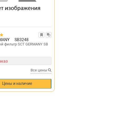
MANY
SB3248
й фильтр SCT GERMANY SB
аказ
Все цены
Цены и наличие