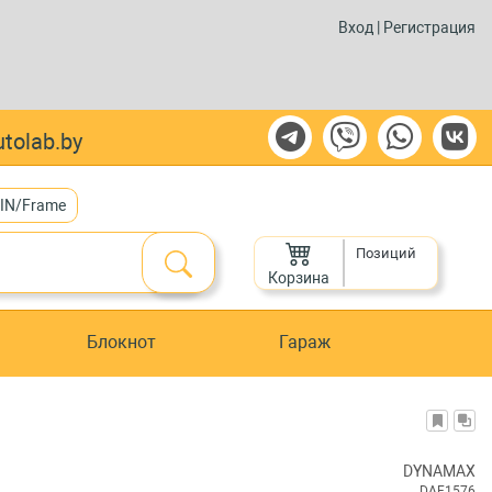
Вход
|
Регистрация
tolab.by
VIN/Frame
Позиций
Корзина
Блокнот
Гараж
DYNAMAX
DAF1576