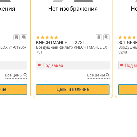
KNECHTMAHLE
LX731
SCT GER
LOX 71-01906-
Воздушный фильтр KNECHTMAHLE LX
Воздушны
731
3248
Под заказ
Под з
Все цены
Все цены
чие
Цены и наличие