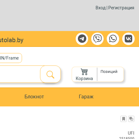
Вход
|
Регистрация
tolab.by
VIN/Frame
Позиций
Корзина
Блокнот
Гараж
UFI
2518500