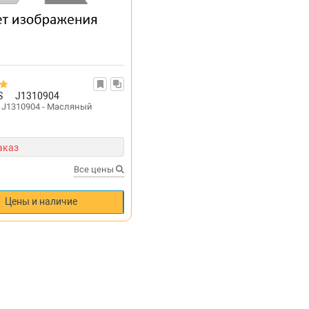
S
J1310904
 J1310904 - Масляный
аказ
Все цены
Цены и наличие