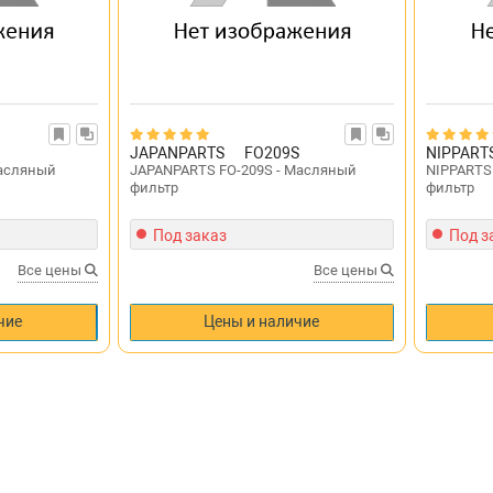
JAPANPARTS
FO209S
NIPPART
Масляный
JAPANPARTS FO-209S - Масляный
NIPPARTS
фильтр
фильтр
Под заказ
Под з
Все цены
Все цены
чие
Цены и наличие