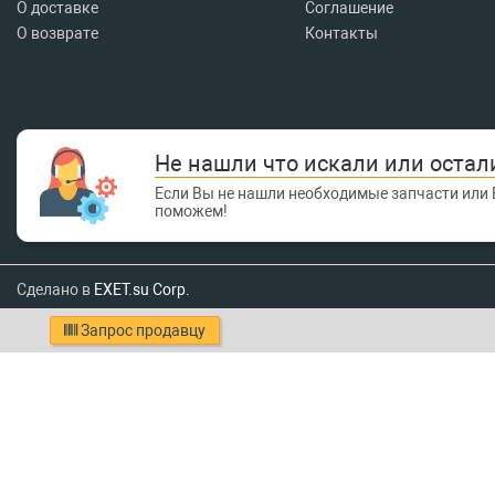
О доставке
Соглашение
О возврате
Контакты
Не нашли что искали или остал
Если Вы не нашли необходимые запчасти или 
поможем!
Сделано в
EXET.su Corp.
Запрос продавцу