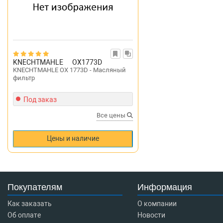
KNECHTMAHLE
OX1773D
KNECHTMAHLE OX 1773D - Масляный
фильтр
Под заказ
Все цены
Цены и наличие
Покупателям
Информация
Как заказать
О компании
Об оплате
Новости