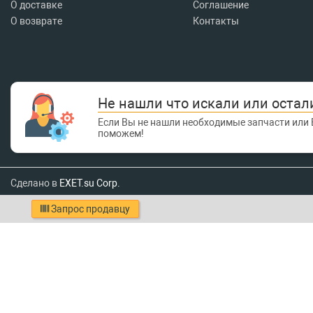
О доставке
Соглашение
О возврате
Контакты
Не нашли что искали или остал
Если Вы не нашли необходимые запчасти или 
поможем!
Сделано в
EXET.su Corp.
Запрос продавцу