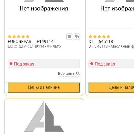
EUROREPAR
E149114
DT
545118
EUROREPAR E149114 - Фильтр
DT 5.45118 - Масляный 
Под заказ
Под заказ
Все цены
Цены и наличие
Цены и нали