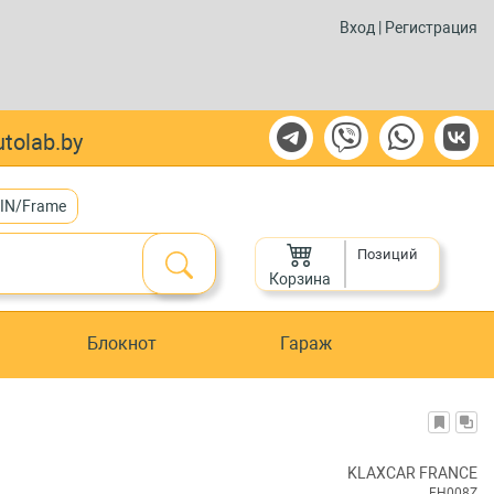
Вход
|
Регистрация
tolab.by
VIN/Frame
Позиций
Корзина
Блокнот
Гараж
KLAXCAR FRANCE
FH008Z