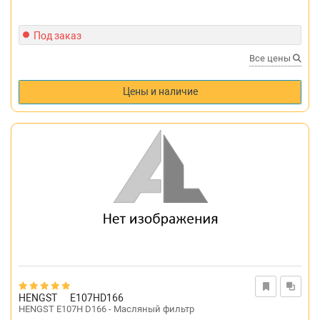
Под заказ
Все цены
Цены и наличие
HENGST
E107HD166
HENGST E107H D166 - Масляный фильтр