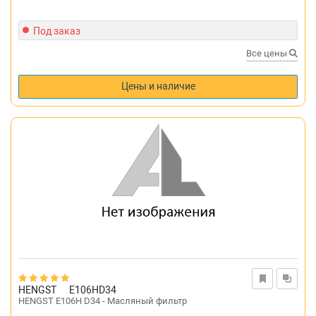
Под заказ
Все цены
Цены и наличие
HENGST
E106HD34
HENGST E106H D34 - Масляный фильтр