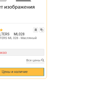
ILTERS
ML028
LTERS ML 028 - Масляный
аказ
Все цены
Цены и наличие