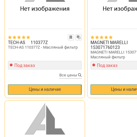
TECH-AS
110377Z
MAGNETI MARELLI
TECH-AS 110377Z - Масляный фильтр
153071760123
MAGNETI MARELLI 153071
Масляный фильтр
Под заказ
Под заказ
Все цены
Цены и наличие
Цены и нали