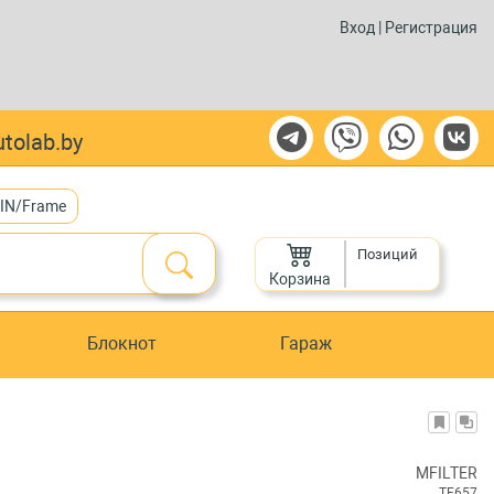
Вход
|
Регистрация
tolab.by
VIN/Frame
Позиций
Корзина
Блокнот
Гараж
MFILTER
TF657