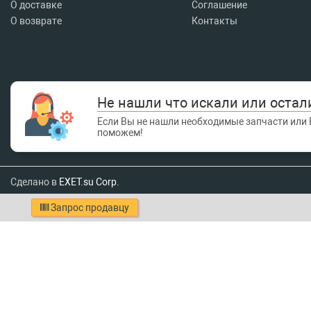
О доставке
Соглашение
О возврате
Контакты
Не нашли что искали или остал
Если Вы не нашли необходимые запчасти или 
поможем!
Сделано в
EXET.su Corp.
Запрос продавцу