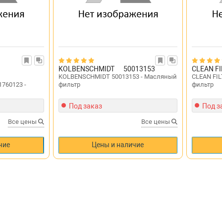
KOLBENSCHMIDT
50013153
CLEAN F
KOLBENSCHMIDT 50013153 - Масляный
CLEAN FI
760123 -
фильтр
фильтр
Под заказ
Под з
Все цены
Все цены
чие
Цены и наличие