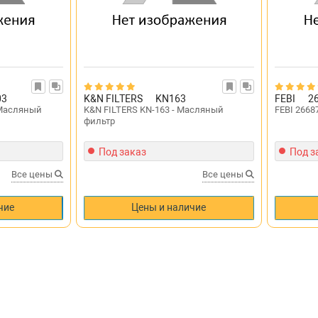
03
K&N FILTERS
KN163
FEBI
2
 Масляный
K&N FILTERS KN-163 - Масляный
FEBI 2668
фильтр
Под заказ
Под з
Все цены
Все цены
чие
Цены и наличие