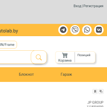
Вход
|
Регистрация
tolab.by
VIN/Frame
Позиций
Корзина
Блокнот
Гараж
JP GROUP
1118504000