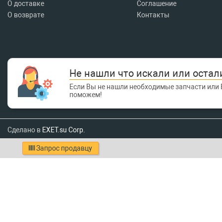
О доставке
Соглашение
О возврате
Контакты
Не нашли что искали или остал
Если Вы не нашли необходимые запчасти или 
поможем!
Сделано в
EXET.su Corp.
Запрос продавцу