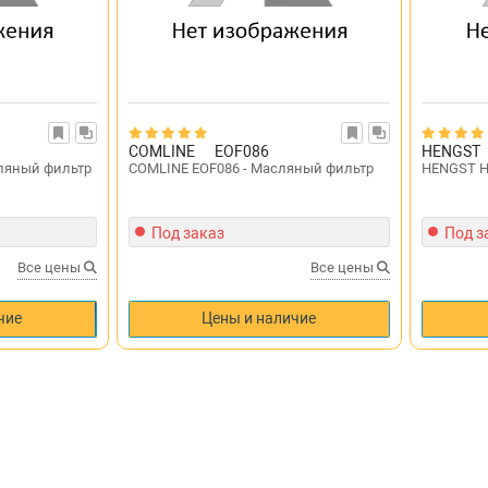
COMLINE
EOF086
HENGST
ляный фильтр
COMLINE EOF086 - Масляный фильтр
HENGST H
Под заказ
Под з
Все цены
Все цены
чие
Цены и наличие