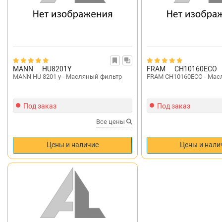
MANN
HU8201Y
FRAM
CH10160ECO
MANN HU 8201 y - Масляный фильтр
FRAM CH10160ECO - Мас
Под заказ
Под заказ
Все цены
Цены и наличие
Цены и нали