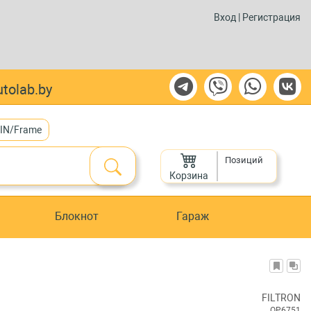
Вход
|
Регистрация
tolab.by
VIN/Frame
Позиций
Корзина
Блокнот
Гараж
FILTRON
OP6751