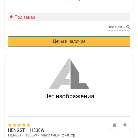
Под заказ
Все цены
Цены и наличие
HENGST
H338W
HENGST H338W - Масляный фильтр