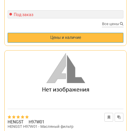
Под заказ
Все цены
Цены и наличие
HENGST
H97W01
HENGST H97W01 - Масляный фильтр